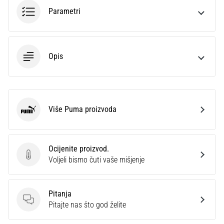
sa
Parametri
službenim
dresovima
i
kopačkama
Opis
Nike,
adidas
i
PUMA.
Budi
Više Puma proizvoda
Puma
dio
svake
utakmice,
Ocijenite proizvod.
gola…
Ocijenite proizvod.
Voljeli bismo čuti vaše mišjenje
Prikaži
Pitanja
sve
Pitanja
Pitajte nas što god želite
članke