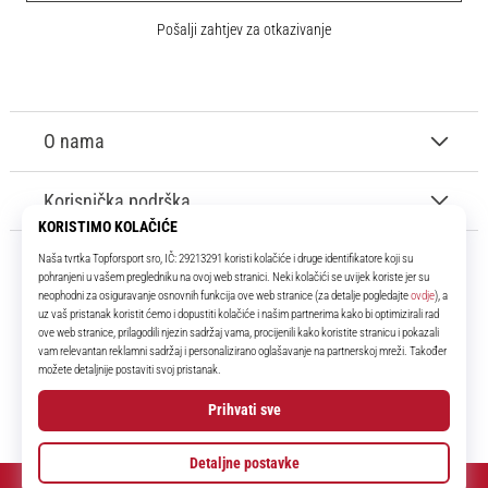
Pošalji zahtjev za otkazivanje
O nama
Korisnička podrška
11teamsports.hr
Tvoj smo pouzdani suigrač već više od 16 godina! Cijelo to vrijeme
donosimo ti najbolje i najnovije proizvode iz svijeta nogometa.
Facebook
Instagram
YouTube