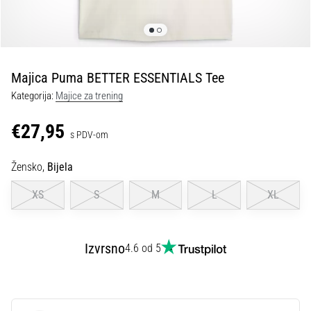
tisak
i
obradu
sportske
opreme
Majica Puma BETTER ESSENTIALS Tee
Kategorija:
Majice za trening
1. 7. 2025
•
€27,95
s PDV-om
1 min. čitanja
Play
Žensko,
Bijela
for
More
XS
S
M
L
XL
Victories
Pripremi
se
Izvrsno
4.6 od 5
za
ženski
EURO
2025