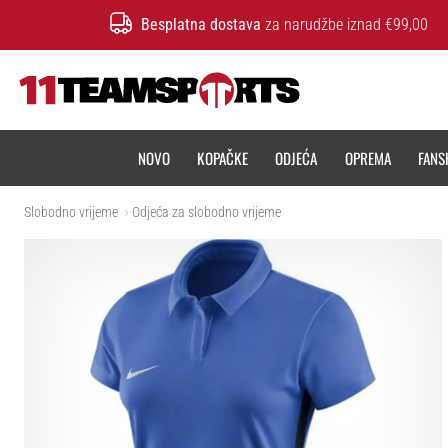
Besplatna dostava
za narudžbe iznad €99,00
11teamsports.hr
NOVO
KOPAČKE
ODJEĆA
OPREMA
FANS
Slobodno vrijeme
Odjeća za slobodno vrijeme