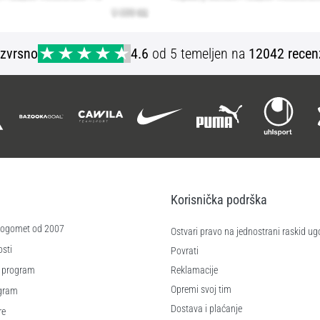
Izvrsno
4.6
od 5 temeljen na
12042 recen
Korisnička podrška
 nogomet od 2007
Ostvari pravo na jednostrani raskid ug
sti
Povrati
 program
Reklamacije
Opremi svoj tim
ogram
Dostava i plaćanje
re