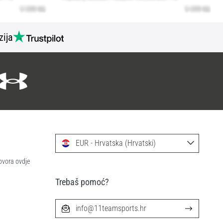
zija
EUR - Hrvatska (Hrvatski)
ovora ovdje
Trebaš pomoć?
info@11teamsports.hr