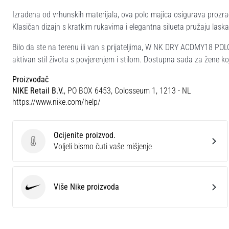
Izrađena od vrhunskih materijala, ova polo majica osigurava prozra
Klasičan dizajn s kratkim rukavima i elegantna silueta pružaju laskav
Bilo da ste na terenu ili van s prijateljima, W NK DRY ACDMY18 POLO 
aktivan stil života s povjerenjem i stilom. Dostupna sada za žene koj
Proizvođač
NIKE Retail B.V.
, PO BOX 6453, Colosseum 1, 1213 - NL
https://www.nike.com/help/
Ocijenite proizvod.
Ocijenite proizvod.
Voljeli bismo čuti vaše mišjenje
Više Nike proizvoda
Nike