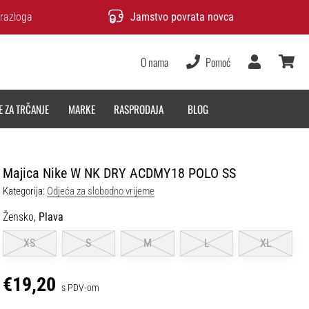
razloga
Jamstvo povrata novca
O nama
Pomoć
Korisnik
košarica
E ZA TRČANJE
MARKE
RASPRODAJA
BLOG
Majica Nike W NK DRY ACDMY18 POLO SS
Kategorija:
Odjeća za slobodno vrijeme
Žensko,
Plava
XS
S
M
L
XL
€19,20
s PDV-om