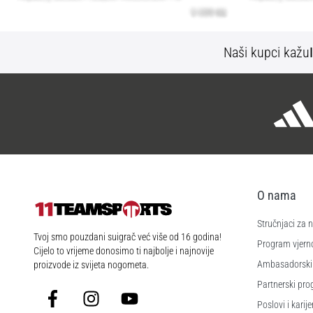
Naši kupci kažu
O nama
Stručnjaci za
11teamsports.hr
Tvoj smo pouzdani suigrač već više od 16 godina!
Program vjerno
Cijelo to vrijeme donosimo ti najbolje i najnovije
Ambasadorski
proizvode iz svijeta nogometa.
Partnerski pr
Facebook
Instagram
YouTube
Poslovi i karije