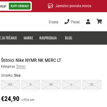
Jamstvo povrata novca
anja!
KUPI ODMAH
O nama
Pomoć
Korisnik
košarica
E ZA TRČANJE
MARKE
RASPRODAJA
BLOG
Štitnici Nike NYMR NK MERC LT
Kategorija:
Štitnici
Uniseks,
Siva
XS
S
M
L
XL
€24,90
s PDV-om