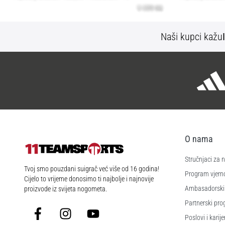
Naši kupci kažu
O nama
Stručnjaci za
11teamsports.hr
Tvoj smo pouzdani suigrač već više od 16 godina!
Program vjerno
Cijelo to vrijeme donosimo ti najbolje i najnovije
Ambasadorski
proizvode iz svijeta nogometa.
Partnerski pr
Facebook
Instagram
YouTube
Poslovi i karije