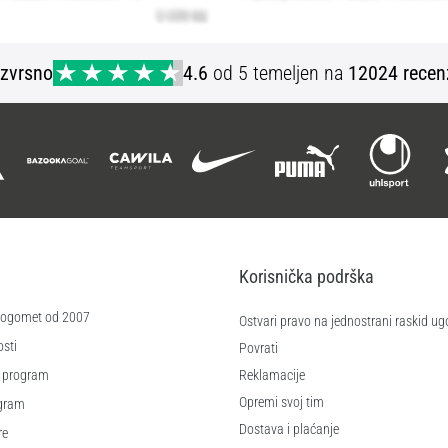
Izvrsno
4.6
od 5 temeljen na
12024 recen
Korisnička podrška
 nogomet od 2007
Ostvari pravo na jednostrani raskid ug
sti
Povrati
 program
Reklamacije
Opremi svoj tim
ogram
Dostava i plaćanje
re