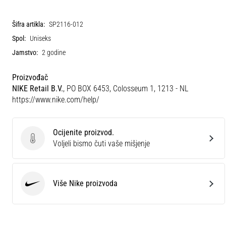
Šifra artikla:
SP2116-012
Spol:
Uniseks
Jamstvo:
2 godine
Proizvođač
NIKE Retail B.V.
, PO BOX 6453, Colosseum 1, 1213 - NL
https://www.nike.com/help/
Ocijenite proizvod.
Ocijenite proizvod.
Voljeli bismo čuti vaše mišjenje
Više Nike proizvoda
Nike