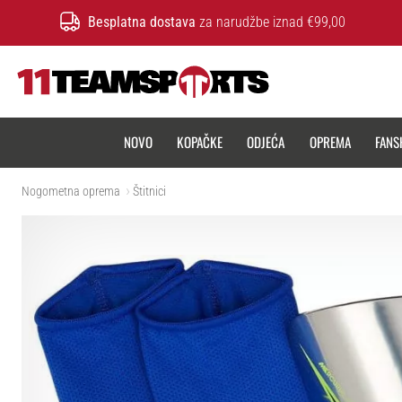
Besplatna dostava
za narudžbe iznad €99,00
11teamsports.hr
NOVO
KOPAČKE
ODJEĆA
OPREMA
FANS
Nogometna oprema
Štitnici