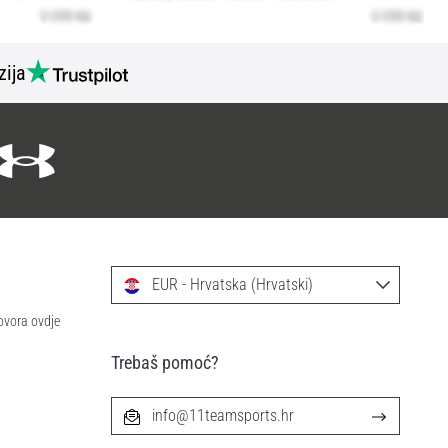
zija
EUR - Hrvatska (Hrvatski)
ovora ovdje
Trebaš pomoć?
info@11teamsports.hr