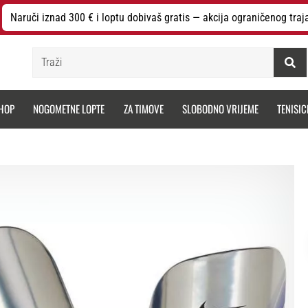
Naruči iznad 300 € i loptu dobivaš gratis — akcija ograničenog traj
Traži
HOP
NOGOMETNE LOPTE
ZA TIMOVE
SLOBODNO VRIJEME
TENISIC