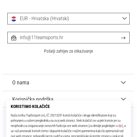
EUR - Hrvatska (Hrvatski)
info@11teamsports.hr
Pošalji zahtjev za otkazivanje
O nama
Korisnička podrška
11teamsports.hr
Tvoj smo pouzdani suigrač već više od 16 godina! Cijelo to vrijeme