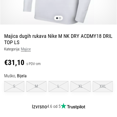
tisak
i
obradu
sportske
opreme
Majica dugih rukava Nike M NK DRY ACDMY18 DRIL
1. 7. 2025
TOP LS
•
Kategorija:
Majice
1 min. čitanja
Play
€31,10
s PDV-om
for
More
Muško,
Bijela
Victories
Pripremi
S
M
L
XL
XXL
se
za
ženski
Izvrsno
4.6 od 5
EURO
2025