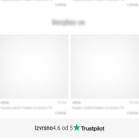
Izvrsno
4.6 od 5