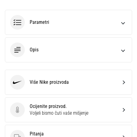
sa
službenim
dresovima
Parametri
i
kopačkama
Nike,
adidas
Opis
i
PUMA.
Budi
dio
svake
Više Nike proizvoda
Nike
utakmice,
gola…
Ocijenite proizvod.
Ocijenite proizvod.
Prikaži
Voljeli bismo čuti vaše mišjenje
sve
članke
Pitanja