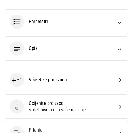
sa
službenim
dresovima
Parametri
i
kopačkama
Nike,
adidas
Opis
i
PUMA.
Budi
dio
svake
Više Nike proizvoda
Nike
utakmice,
gola…
Ocijenite proizvod.
Ocijenite proizvod.
Prikaži
Voljeli bismo čuti vaše mišjenje
sve
članke
Pitanja