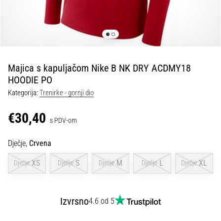
tisak
i
obradu
sportske
opreme
Majica s kapuljačom Nike B NK DRY ACDMY18
1. 7. 2025
HOODIE PO
•
Kategorija:
Trenirke - gornji dio
1 min. čitanja
Play
€30,40
s PDV-om
for
More
Dječje,
Crvena
Victories
Pripremi
XS
S
M
L
XL
Dječje
Dječje
Dječje
Dječje
Dječje
se
za
ženski
Izvrsno
4.6 od 5
EURO
2025