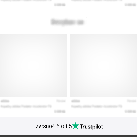
Izvrsno
4.6 od 5