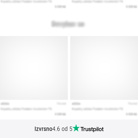
Izvrsno
4.6 od 5