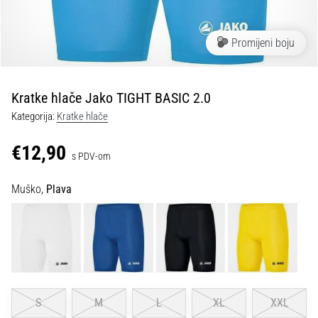
tisak
i
obradu
Promijeni boju
sportske
opreme
Kratke hlače Jako TIGHT BASIC 2.0
1. 7. 2025
Kategorija:
Kratke hlače
•
1 min. čitanja
€12,90
s PDV-om
Play
for
Muško,
Plava
More
Victories
Pripremi
se
za
ženski
EURO
S
M
L
XL
XXL
2025