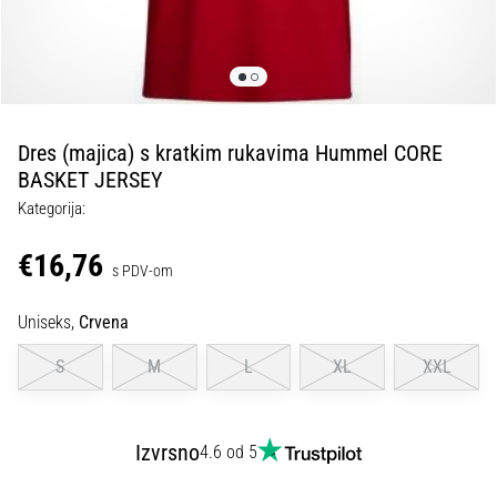
tisak
i
obradu
sportske
opreme
Dres (majica) s kratkim rukavima Hummel CORE
1. 7. 2025
BASKET JERSEY
•
Kategorija:
1 min. čitanja
Play
€16,76
s PDV-om
for
More
Uniseks,
Crvena
Victories
Pripremi
S
M
L
XL
XXL
se
za
ženski
Izvrsno
4.6 od 5
EURO
2025