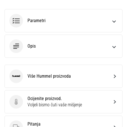
sa
službenim
dresovima
Parametri
i
kopačkama
Nike,
adidas
Opis
i
PUMA.
Budi
dio
svake
Više Hummel proizvoda
Hummel
utakmice,
gola…
Ocijenite proizvod.
Ocijenite proizvod.
Prikaži
Voljeli bismo čuti vaše mišjenje
sve
članke
Pitanja