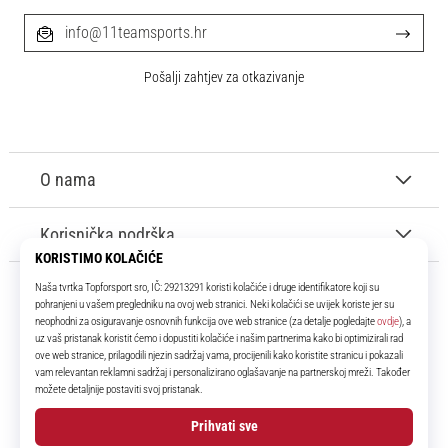
info@11teamsports.hr
Pošalji zahtjev za otkazivanje
O nama
Korisnička podrška
11teamsports.hr
Tvoj smo pouzdani suigrač već više od 16 godina! Cijelo to vrijeme
donosimo ti najbolje i najnovije proizvode iz svijeta nogometa.
Facebook
Instagram
YouTube