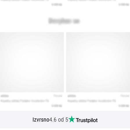
Izvrsno
4.6 od 5