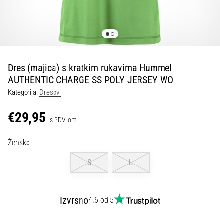
tisak
i
obradu
sportske
opreme
Dres (majica) s kratkim rukavima Hummel
1. 7. 2025
AUTHENTIC CHARGE SS POLY JERSEY WO
•
Kategorija:
Dresovi
1 min. čitanja
Play
€29,95
s PDV-om
for
More
Žensko
Victories
Pripremi
S
L
se
za
ženski
Izvrsno
4.6 od 5
EURO
2025