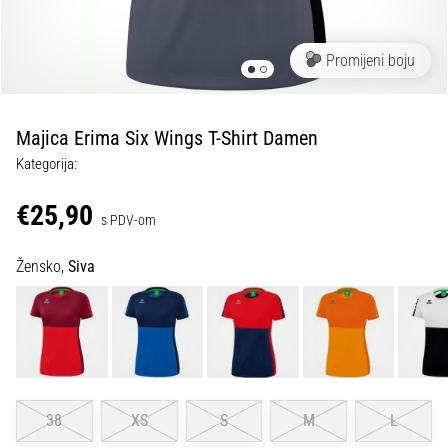
tisak
i
obradu
Promijeni boju
sportske
opreme
Majica Erima Six Wings T-Shirt Damen
1. 7. 2025
Kategorija:
•
1 min. čitanja
€25,90
s PDV-om
Play
for
Žensko,
Siva
More
Victories
Pripremi
se
za
ženski
EURO
38
XS
S
M
L
2025