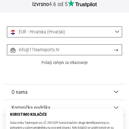
Izvrsno
4.6 od 5
EUR - Hrvatska (Hrvatski)
info@11teamsports.hr
Pošalji zahtjev za otkazivanje
O nama
Korisnička podrška