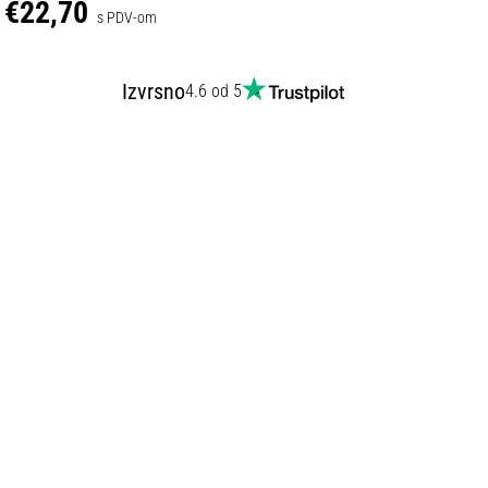
€22,70
s PDV-om
Izvrsno
4.6 od 5