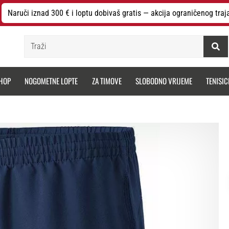
Naruči iznad 300 € i loptu dobivaš gratis — akcija ograničenog traj
Traži
HOP
NOGOMETNE LOPTE
ZA TIMOVE
SLOBODNO VRIJEME
TENISIC