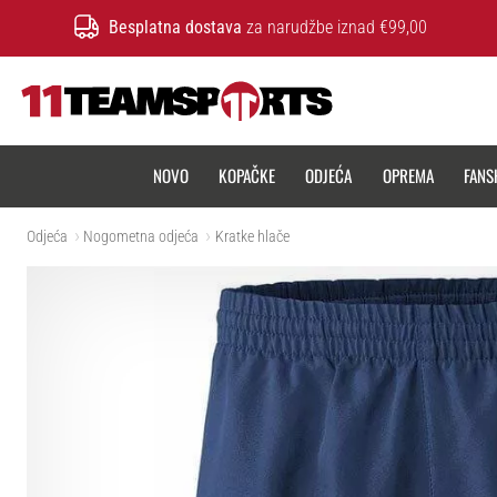
Besplatna dostava
za narudžbe iznad €99,00
11teamsports.hr
NOVO
KOPAČKE
ODJEĆA
OPREMA
FANS
Odjeća
Nogometna odjeća
Kratke hlače