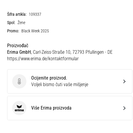
Šifra artikla:
109337
Spol:
Žene
Promo:
Black Week 2025
Proizvođač
Erima GmbH
, Carl-Zeiss-Straße 10, 72793 Pfullingen - DE
https://www.erima.de/kontaktformular
Ocijenite proizvod.
Ocijenite proizvod.
Voljeli bismo čuti vaše mišjenje
Više Erima proizvoda
Erima