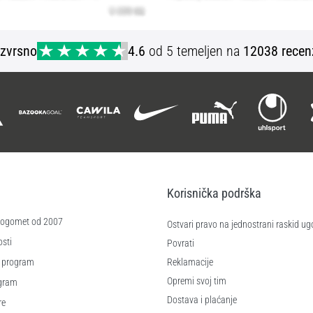
Izvrsno
4.6
od 5 temeljen na
12038 recen
Korisnička podrška
 nogomet od 2007
Ostvari pravo na jednostrani raskid ug
sti
Povrati
 program
Reklamacije
Opremi svoj tim
ogram
Dostava i plaćanje
re