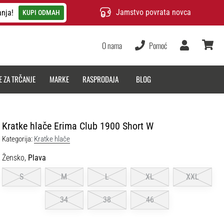
Jamstvo povrata novca
anja!
KUPI ODMAH
O nama
Pomoć
Korisnik
košarica
E ZA TRČANJE
MARKE
RASPRODAJA
BLOG
Kratke hlače Erima Club 1900 Short W
Kategorija:
Kratke hlače
Žensko,
Plava
S
M
L
XL
XXL
34
38
46