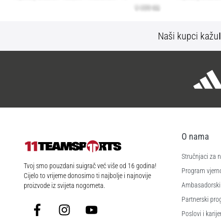
Naši kupci kažu
O nama
Stručnjaci za
11teamsports.hr
Tvoj smo pouzdani suigrač već više od 16 godina!
Program vjerno
Cijelo to vrijeme donosimo ti najbolje i najnovije
Ambasadorski
proizvode iz svijeta nogometa.
Partnerski pr
Facebook
Instagram
YouTube
Poslovi i karije