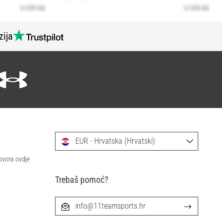
zija
EUR - Hrvatska (Hrvatski)
ovora ovdje
Trebaš pomoć?
info@11teamsports.hr