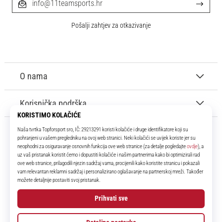
info@11teamsports.hr
Pošalji zahtjev za otkazivanje
O nama
Korisnička podrška
11teamsports.hr
Tvoj smo pouzdani suigrač već više od 16 godina! Cijelo to vrijeme
donosimo ti najbolje i najnovije proizvode iz svijeta nogometa.
Facebook
Instagram
YouTube