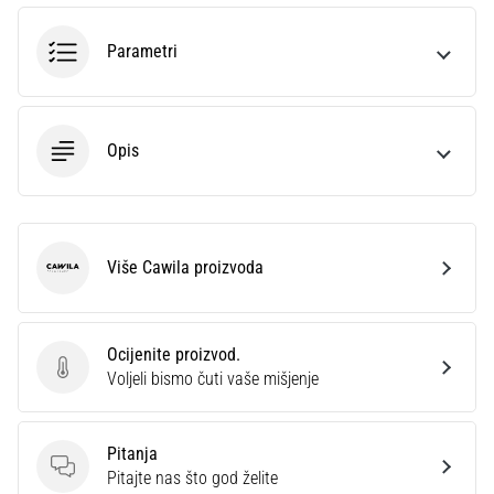
sa
službenim
Parametri
dresovima
i
kopačkama
Nike,
Opis
adidas
i
PUMA.
Budi
dio
Više Cawila proizvoda
Cawila
svake
utakmice,
gola…
Ocijenite proizvod.
Ocijenite proizvod.
Voljeli bismo čuti vaše mišjenje
Prikaži
sve
Pitanja
članke
Pitanja
Pitajte nas što god želite