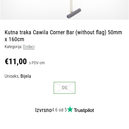
tisak
i
obradu
sportske
opreme
Kutna traka Cawila Corner Bar (without flag) 50mm
x 160cm
1. 7. 2025
Kategorija:
Dodaci
•
1 min. čitanja
€11,00
s PDV-om
Play
for
Uniseks,
Bijela
More
Victories
OS
Pripremi
se
za
Izvrsno
4.6 od 5
ženski
EURO
2025