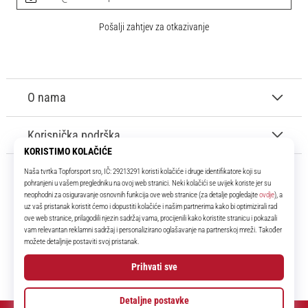
Pošalji zahtjev za otkazivanje
O nama
Korisnička podrška
11teamsports.hr
Tvoj smo pouzdani suigrač već više od 16 godina! Cijelo to vrijeme
donosimo ti najbolje i najnovije proizvode iz svijeta nogometa.
Facebook
Instagram
YouTube