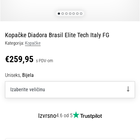
tisak
i
obradu
sportske
opreme
Kopačke Diadora Brasil Elite Tech Italy FG
Kategorija:
Kopačke
1. 7. 2025
•
€259,95
s PDV-om
1 min. čitanja
Play
Uniseks,
Bijela
for
More
Izaberite veličinu
Victories
Pripremi
se
Izvrsno
4.6 od 5
za
ženski
EURO
2025