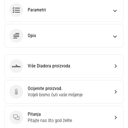
sa
Parametri
službenim
dresovima
i
kopačkama
Nike,
Opis
adidas
i
PUMA.
Budi
Više Diadora proizvoda
dio
Diadora
svake
utakmice,
gola…
Ocijenite proizvod.
Ocijenite proizvod.
Voljeli bismo čuti vaše mišjenje
Prikaži
sve
Pitanja
članke
Pitanja
Pitajte nas što god želite