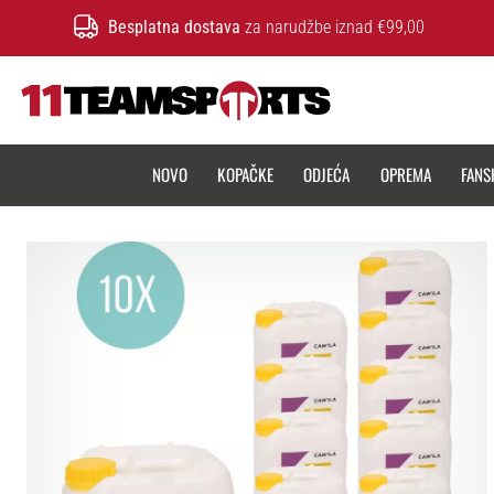
Besplatna dostava
za narudžbe iznad €99,00
11teamsports.hr
NOVO
KOPAČKE
ODJEĆA
OPREMA
FANS