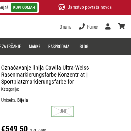
Jamstvo povrata novca
anja!
KUPI ODMAH
O nama
Pomoć
Korisnik
košarica
E ZA TRČANJE
MARKE
RASPRODAJA
BLOG
Označavanje linija Cawila Ultra-Weiss
Rasenmarkierungsfarbe Konzentr at |
Sportplatzmarkierungsfarbe for
Kategorija:
Uniseks,
Bijela
UNI
€549,50
s PDV-om