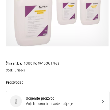
Šifra artikla:
1000615349-1000717682
Spol:
Uniseks
Proizvođač
Ocijenite proizvod.
Ocijenite proizvod.
Voljeli bismo čuti vaše mišjenje