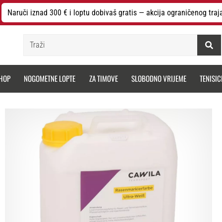
Naruči iznad 300 € i loptu dobivaš gratis — akcija ograničenog traj
Traži
HOP
NOGOMETNE LOPTE
ZA TIMOVE
SLOBODNO VRIJEME
TENISIC