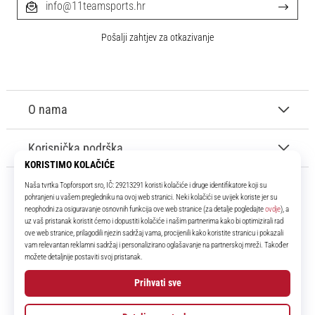
info@11teamsports.hr
Pošalji zahtjev za otkazivanje
O nama
Korisnička podrška
11teamsports.hr
Tvoj smo pouzdani suigrač već više od 16 godina! Cijelo to vrijeme
donosimo ti najbolje i najnovije proizvode iz svijeta nogometa.
Facebook
Instagram
YouTube