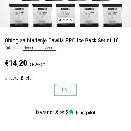
tisak
i
obradu
sportske
opreme
Oblog za hlađenje Cawila PRO Ice Pack Set of 10
1. 7. 2025
Kategorija:
Nogometna oprema
•
1 min. čitanja
€14,20
s PDV-om
Play
for
Uniseks,
Bijela
More
Victories
UNI
Pripremi
se
za
Izvrsno
4.6 od 5
ženski
EURO
2025