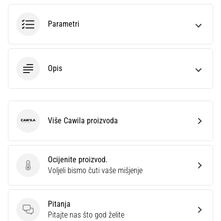
sa
službenim
Parametri
dresovima
i
kopačkama
Nike,
Opis
adidas
i
PUMA.
Budi
dio
Više Cawila proizvoda
Cawila
svake
utakmice,
gola…
Ocijenite proizvod.
Ocijenite proizvod.
Voljeli bismo čuti vaše mišjenje
Prikaži
sve
Pitanja
članke
Pitanja
Pitajte nas što god želite