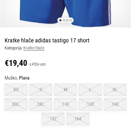
tisak
i
obradu
sportske
opreme
Kratke hlače adidas tastigo 17 short
1. 7. 2025
Kategorija:
Kratke hlače
•
1 min. čitanja
€19,40
s PDV-om
Play
for
Muško,
Plava
More
Victories
XS
S
M
L
XL
Pripremi
se
XXL
3XL
116
128
140
za
ženski
152
164
EURO
2025