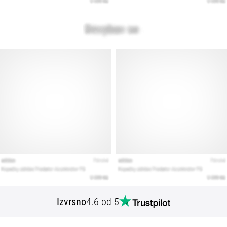
Izvrsno
4.6 od 5