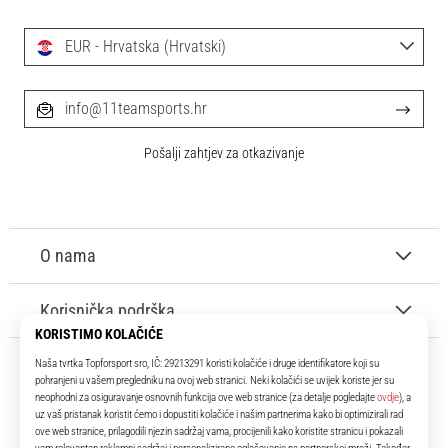
EUR - Hrvatska (Hrvatski)
info@11teamsports.hr
Pošalji zahtjev za otkazivanje
O nama
Korisnička podrška
11teamsports.hr
Tvoj smo pouzdani suigrač već više od 16 godina! Cijelo to vrijeme