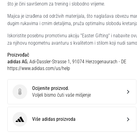
što je čini savršenom za trening i slobodno vrijeme.
Majica je izrađena od održivih materijala, što naglašava obvezu mar
dugim rukavima i crnim detaljima, pruža optimalnu slobodu kretanj
Iskoristite posebnu promotivnu akciju "Easter Gifting" i nabavite ov
za njihovu nogometnu avanturu s kvalitetom i stilom koji nudi sam
Proizvođač
adidas AG
, Adi-Dassler-Strasse 1, 91074 Herzogenaurach - DE
https://www.adidas.com/us/help
Ocijenite proizvod.
Ocijenite proizvod.
Voljeli bismo čuti vaše mišjenje
Više adidas proizvoda
adidas