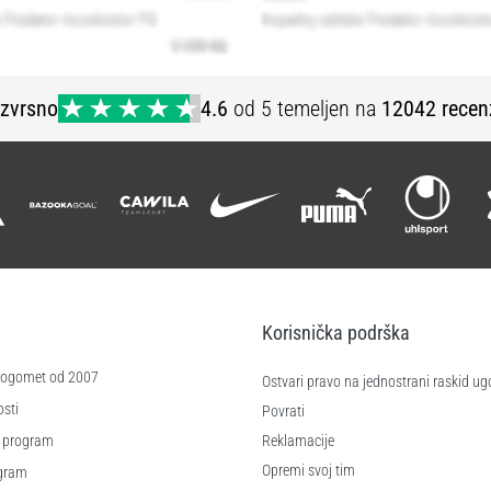
Izvrsno
4.6
od 5 temeljen na
12042 recen
Korisnička podrška
 nogomet od 2007
Ostvari pravo na jednostrani raskid ug
sti
Povrati
 program
Reklamacije
Opremi svoj tim
ogram