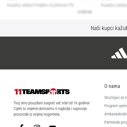
Naši kupci kažu
O nama
Stručnjaci za
11teamsports.hr
Tvoj smo pouzdani suigrač već više od 16 godina!
Program vjerno
Cijelo to vrijeme donosimo ti najbolje i najnovije
Ambasadorski
proizvode iz svijeta nogometa.
Partnerski pr