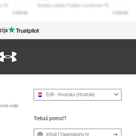
zija
EUR - Hrvatska (Hrvatski)
ovora ovdje
Trebaš pomoć?
info@11teamsports.hr