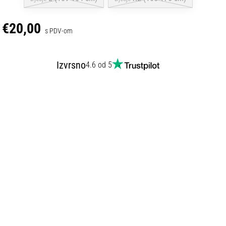
€20,00
s PDV-om
Izvrsno
4.6 od 5