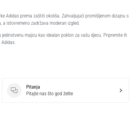
ke Adidas prema zaštiti okoliša. Zahvaljujući promišljenom dizajnu s
a, a istovremeno zadržava moderan izgled.
u jedinstvenu majicu kao idealan poklon za vašu djecu. Pripremite ih
o Adidas.
Pitanja
Pitanja
Pitajte nas što god želite