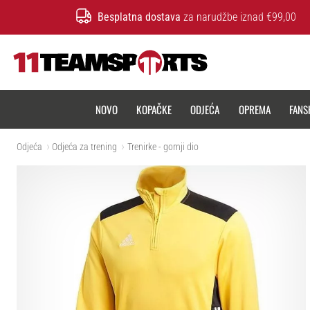
Besplatna dostava
za narudžbe iznad €99,00
11teamsports.hr
NOVO
KOPAČKE
ODJEĆA
OPREMA
FANS
Odjeća
Odjeća za trening
Trenirke - gornji dio