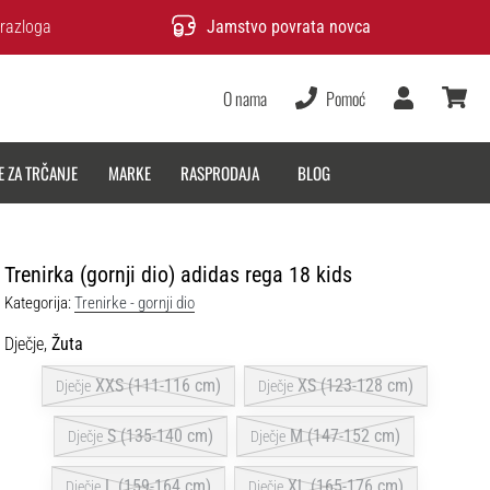
razloga
Jamstvo povrata novca
O nama
Pomoć
Korisnik
košarica
E ZA TRČANJE
MARKE
RASPRODAJA
BLOG
Trenirka (gornji dio) adidas rega 18 kids
Kategorija:
Trenirke - gornji dio
Dječje,
Žuta
XXS (111-116 cm)
XS (123-128 cm)
Dječje
Dječje
S (135-140 cm)
M (147-152 cm)
Dječje
Dječje
L (159-164 cm)
XL (165-176 cm)
Dječje
Dječje