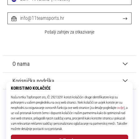
info@11teamsports.hr
Pošalji zahtjev za otkazivanje
O nama
Korisnička podrška
11teamsports.hr
Tvoj smo pouzdani suigrač već više od 16 godina! Cijelo to vrijeme
donosimo ti najbolje i najnovije proizvode iz svijeta nogometa.
Facebook
Instagram
YouTube