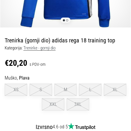
tisak
i
obradu
sportske
opreme
Trenirka (gornji dio) adidas rega 18 training top
1. 7. 2025
Kategorija:
Trenirke - gornji dio
•
1 min. čitanja
€20,20
s PDV-om
Play
for
Muško,
Plava
More
Victories
XS
S
M
L
XL
Pripremi
se
XXL
3XL
za
ženski
EURO
Izvrsno
4.6 od 5
2025