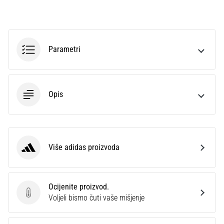
sa
službenim
dresovima
i
Parametri
kopačkama
Nike,
adidas
i
Opis
PUMA.
Budi
dio
svake
utakmice,
Više adidas proizvoda
gola…
adidas
Prikaži
Ocijenite proizvod.
sve
Ocijenite proizvod.
Voljeli bismo čuti vaše mišjenje
članke