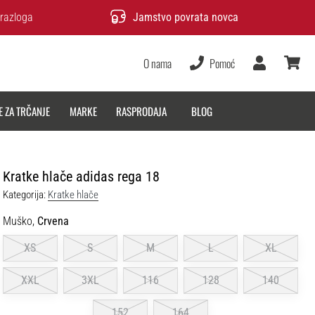
razloga
Jamstvo povrata novca
O nama
Pomoć
Korisnik
košarica
E ZA TRČANJE
MARKE
RASPRODAJA
BLOG
Kratke hlače adidas rega 18
Kategorija:
Kratke hlače
Muško,
Crvena
XS
S
M
L
XL
XXL
3XL
116
128
140
152
164