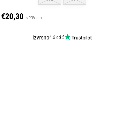
€20,30
s PDV-om
Izvrsno
4.6 od 5