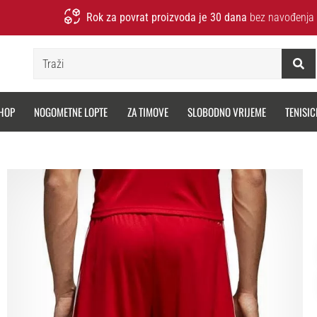
Rok za povrat proizvoda je 30 dana
bez navođenja 
Traži
HOP
NOGOMETNE LOPTE
ZA TIMOVE
SLOBODNO VRIJEME
TENISIC