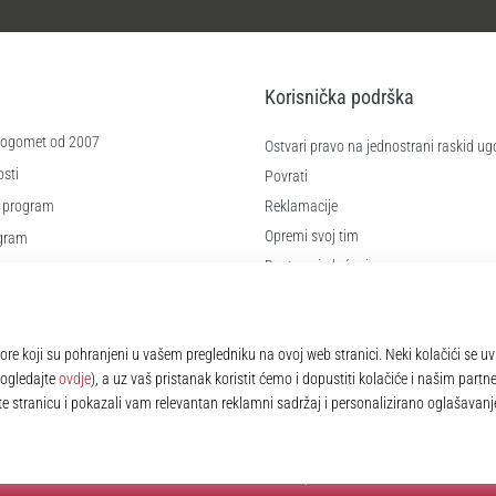
Korisnička podrška
 nogomet od 2007
Ostvari pravo na jednostrani raskid ug
sti
Povrati
 program
Reklamacije
Opremi svoj tim
ogram
Dostava i plaćanje
re
Pronađi pravu veličinu
čića
Kontakt
e
Najčešća pitanja
Pravila o zaštiti osobnih podataka
© 2010 – 2026
11teamsports.hr