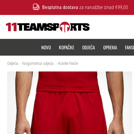
Besplatna dostava
za narudžbe iznad €99,00
11teamsports.hr
NOVO
KOPAČKE
ODJEĆA
OPREMA
FANS
Odjeća
Nogometna odjeća
Kratke hlače