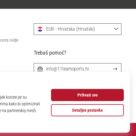
EUR - Hrvatska (Hrvatski)
ovora ovdje
Trebaš pomoć?
info@11teamsports.hr