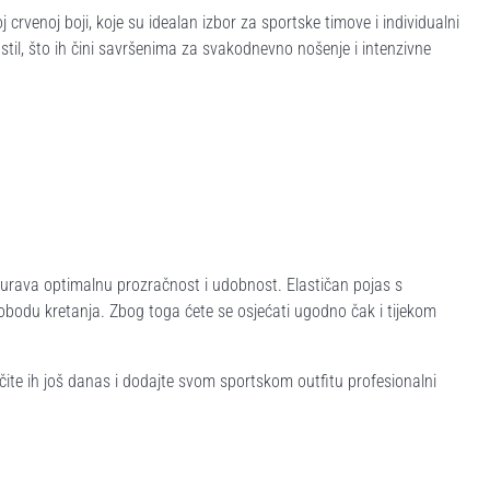
venoj boji, koje su idealan izbor za sportske timove i individualni
stil, što ih čini savršenima za svakodnevno nošenje i intenzivne
igurava optimalnu prozračnost i udobnost. Elastičan pojas s
bodu kretanja. Zbog toga ćete se osjećati ugodno čak i tijekom
čite ih još danas i dodajte svom sportskom outfitu profesionalni