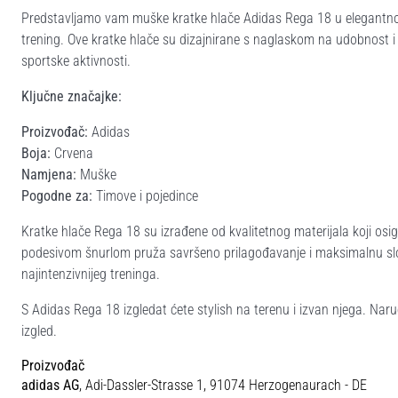
Predstavljamo vam muške kratke hlače Adidas Rega 18 u elegantnoj cr
trening. Ove kratke hlače su dizajnirane s naglaskom na udobnost i 
sportske aktivnosti.
Ključne značajke:
Proizvođač:
Adidas
Boja:
Crvena
Namjena:
Muške
Pogodne za:
Timove i pojedince
Kratke hlače Rega 18 su izrađene od kvalitetnog materijala koji os
podesivom šnurlom pruža savršeno prilagođavanje i maksimalnu slo
najintenzivnijeg treninga.
S Adidas Rega 18 izgledat ćete stylish na terenu i izvan njega. Naru
izgled.
Proizvođač
adidas AG
, Adi-Dassler-Strasse 1, 91074 Herzogenaurach - DE