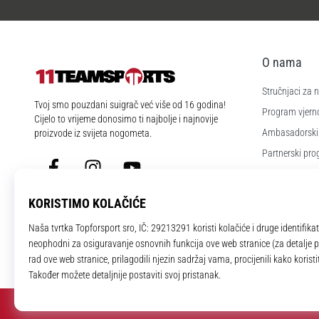
O nama
Stručnjaci za
11teamsports.hr
Tvoj smo pouzdani suigrač već više od 16 godina!
Program vjerno
Cijelo to vrijeme donosimo ti najbolje i najnovije
Ambasadorski
proizvode iz svijeta nogometa.
Partnerski pr
Facebook
Instagram
YouTube
Poslovi i karije
Postavke kola
Uvjeti i odredb