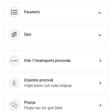
sa
službenim
Parametri
dresovima
i
kopačkama
Nike,
Opis
adidas
i
PUMA.
Budi
dio
Više 11teamsports proizvoda
11teamsports
svake
utakmice,
gola…
Ocijenite proizvod.
Ocijenite proizvod.
Voljeli bismo čuti vaše mišjenje
Prikaži
sve
Pitanja
članke
Pitanja
Pitajte nas što god želite