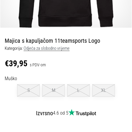
tisak
i
obradu
sportske
opreme
Majica s kapuljačom 11teamsports Logo
1. 7. 2025
Kategorija:
Odjeća za slobodno vrijeme
•
1 min. čitanja
€39,95
s PDV-om
Play
for
Muško
More
Victories
S
M
L
XL
Pripremi
se
za
Izvrsno
4.6 od 5
ženski
EURO
2025