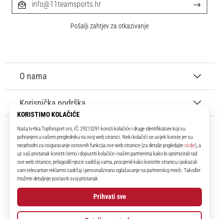
info@11teamsports.hr
Pošalji zahtjev za otkazivanje
O nama
Korisnička podrška
11teamsports.hr
Tvoj smo pouzdani suigrač već više od 16 godina! Cijelo to vrijeme
donosimo ti najbolje i najnovije proizvode iz svijeta nogometa.
Facebook
Instagram
YouTube