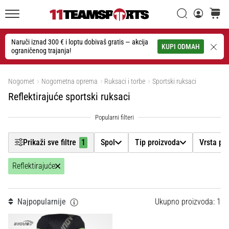
26. 9. 2025
Filtr
•
Traži
košaric
1 min. čitanja
11teamsports.hr
GNK
Naruči iznad 300 € i loptu dobivaš gratis — akcija
Traži
KUPI ODMAH
ograničenog trajanja!
Dinamo
Spol
i
Prikaži proizvode
11teamsports
Nogomet
Nogometna oprema
Ruksaci i torbe
Sportski ruksaci
Tip proizvoda
potpisali
Reflektirajuće sportski ruksaci
dvogodišnju
Vrsta proizvoda
suradnju
GNK
Dinamo
Marka
Prikaži sve filtre
1
Spol
Tip proizvoda
Vrsta pr
i
11teamsports
Reflektirajuće
Cijena
sklopili
dvogodišnje
partnerstvo
Boja
Najpopularnije
Ukupno proizvoda: 1
za
nabavu,