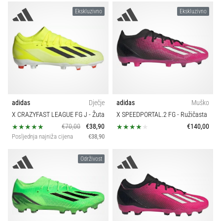
Veličina obuće
1
tisak
Ekskluzivno
Ekskluzivno
i
obradu
Kolekcija
sportske
opreme
Model
1. 7. 2025
•
Sport
1 min. čitanja
adidas
Dječje
adidas
Muško
Play
X CRAZYFAST LEAGUE FG J
- Žuta
X SPEEDPORTAL.2 FG
- Ružičasta
Vrsta obuće
for
€70,00
€38,90
€140,00
More
Posljednja najniža cijena
€38,90
Victories
Održivost
Pripremi
se
za
ženski
EURO
2025