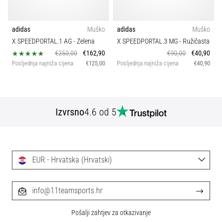
sa
službenim
dresovima
adidas
Muško
adidas
Muško
i
X SPEEDPORTAL.1 AG
- Zelena
X SPEEDPORTAL.3 MG
- Ružičasta
kopačkama
€250,00
€162,90
€90,00
€40,90
Nike,
Posljednja najniža cijena
€125,00
Posljednja najniža cijena
€40,90
adidas
i
PUMA.
Budi
Izvrsno
4.6 od 5
dio
svake
utakmice,
gola…
EUR - Hrvatska (Hrvatski)
Prikaži
info@11teamsports.hr
sve
članke
Pošalji zahtjev za otkazivanje