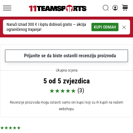
26. 9. 2025
•
Traži
košaric
1 min. čitanja
11teamsports.hr
GNK
Naruči iznad 300 € i loptu dobivaš gratis — akcija
Traži
KUPI ODMAH
ograničenog trajanja!
Dinamo
i
11teamsports
potpisali
Prijavite se da biste ostavili recenziju proizvoda
dvogodišnju
suradnju
GNK
5 od 5 zvjezdica
Dinamo
i
(3)
11teamsports
sklopili
Recenzije proizvoda mogu ostaviti samo oni kupci koji su ih kupili na našem
dvogodišnje
webshopu.
partnerstvo
za
nabavu,