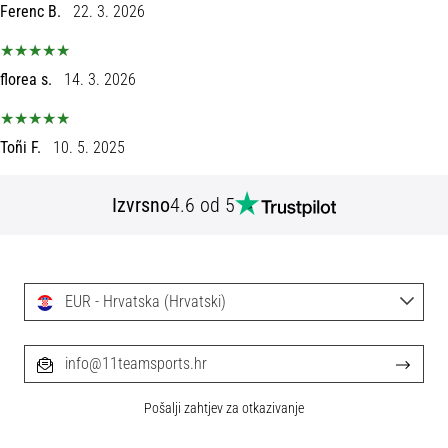
tisak
Ferenc B.
22. 3. 2026
i
obradu
sportske
florea s.
14. 3. 2026
opreme
Toñi F.
10. 5. 2025
1. 7. 2025
•
1 min. čitanja
Izvrsno
4.6 od 5
Play
for
More
Victories
EUR - Hrvatska (Hrvatski)
Pripremi
se
info@11teamsports.hr
za
ženski
Pošalji zahtjev za otkazivanje
EURO
2025