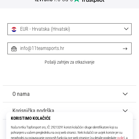
tisak
i
obradu
sportske
EUR - Hrvatska (Hrvatski)
opreme
1. 7. 2025
info@11teamsports.hr
•
1 min. čitanja
Pošalji zahtjev za otkazivanje
Play
for
More
Victories
O nama
Pripremi
se
Korisnička podrška
za
ženski
EURO
2025