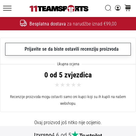
26. 9. 2025
•
Traži
košaric
1 min. čitanja
11teamsports.hr
Besplatna dostava
za narudžbe iznad €99,00
GNK
Traži
Dinamo
i
11teamsports
Prijavite se da biste ostavili recenziju proizvoda
potpisali
dvogodišnju
suradnju
0 od 5 zvjezdica
GNK
Dinamo
i
Recenzije proizvoda mogu ostaviti samo oni kupci koji su ih kupili na našem
11teamsports
webshopu.
sklopili
dvogodišnje
partnerstvo
Ovaj proizvod još nitko nije ocijenio.
za
nabavu,
Izvrsno
4.6 od 5