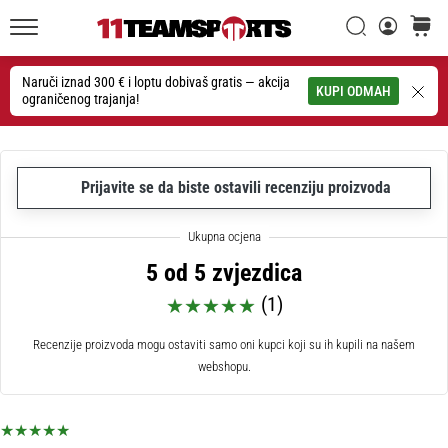
26. 9. 2025
•
Traži
košaric
1 min. čitanja
11teamsports.hr
GNK
Naruči iznad 300 € i loptu dobivaš gratis — akcija
Traži
KUPI ODMAH
ograničenog trajanja!
Dinamo
i
11teamsports
potpisali
Prijavite se da biste ostavili recenziju proizvoda
dvogodišnju
suradnju
GNK
5 od 5 zvjezdica
Dinamo
i
(1)
11teamsports
sklopili
Recenzije proizvoda mogu ostaviti samo oni kupci koji su ih kupili na našem
dvogodišnje
webshopu.
partnerstvo
za
nabavu,