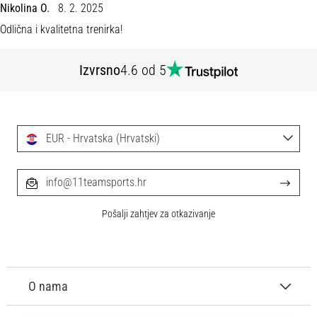
tisak
Nikolina O.
8. 2. 2025
i
Odlična i kvalitetna trenirka!
obradu
sportske
opreme
Izvrsno
4.6 od 5
1. 7. 2025
•
EUR - Hrvatska (Hrvatski)
1 min. čitanja
Play
for
info@11teamsports.hr
More
Victories
Pošalji zahtjev za otkazivanje
Pripremi
se
za
ženski
O nama
EURO
2025