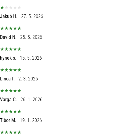
tisak
i
obradu
Jakub H.
27. 5. 2026
sportske
opreme
David N.
25. 5. 2026
1. 7. 2025
•
hynek s.
15. 5. 2026
1 min. čitanja
Play
for
Linca f.
2. 3. 2026
More
Victories
Varga C.
26. 1. 2026
Pripremi
se
za
Tibor M.
19. 1. 2026
ženski
EURO
2025