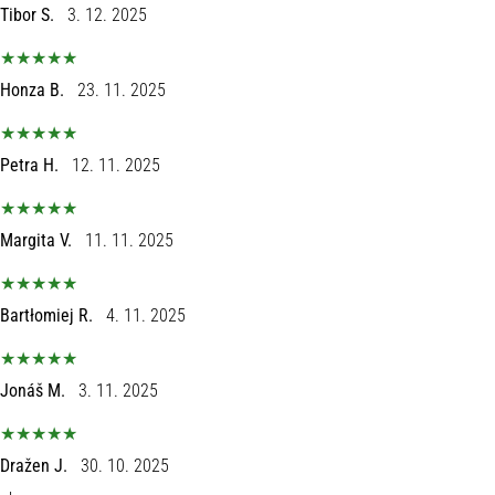
Tibor S.
3. 12. 2025
sa
službenim
dresovima
i
Honza B.
23. 11. 2025
kopačkama
Nike,
adidas
Petra H.
12. 11. 2025
i
PUMA.
Budi
Margita V.
11. 11. 2025
dio
svake
utakmice,
Bartłomiej R.
4. 11. 2025
gola…
Jonáš M.
3. 11. 2025
Prikaži
sve
članke
Dražen J.
30. 10. 2025