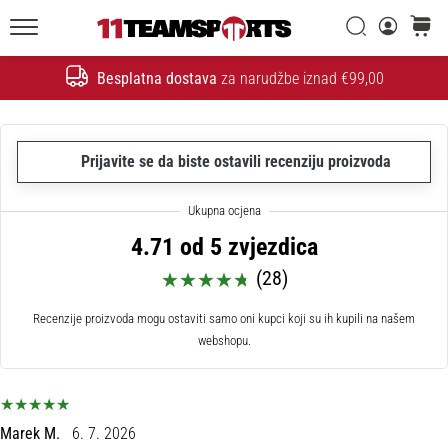
26. 9. 2025
•
Traži
košaric
1 min. čitanja
11teamsports.hr
Besplatna dostava
za narudžbe iznad €99,00
GNK
Traži
Dinamo
i
11teamsports
Prijavite se da biste ostavili recenziju proizvoda
potpisali
dvogodišnju
suradnju
4.71 od 5 zvjezdica
GNK
(28)
Dinamo
i
Recenzije proizvoda mogu ostaviti samo oni kupci koji su ih kupili na našem
11teamsports
webshopu.
sklopili
dvogodišnje
partnerstvo
za
nabavu,
Marek M.
6. 7. 2026