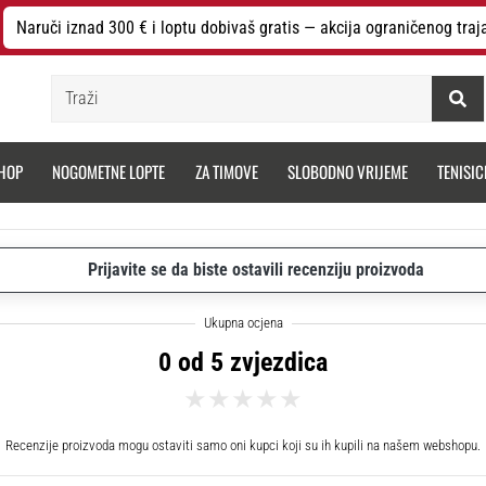
Naruči iznad 300 € i loptu dobivaš gratis — akcija ograničenog traj
Traži
HOP
NOGOMETNE LOPTE
ZA TIMOVE
SLOBODNO VRIJEME
TENISIC
Prijavite se da biste ostavili recenziju proizvoda
0 od 5 zvjezdica
Recenzije proizvoda mogu ostaviti samo oni kupci koji su ih kupili na našem webshopu.