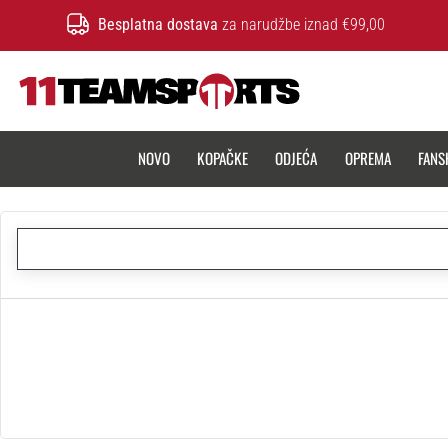
Besplatna dostava
za narudžbe iznad €99,00
11teamsports.hr
NOVO
KOPAČKE
ODJEĆA
OPREMA
FANS