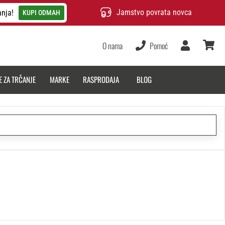
Jamstvo povrata novca
anja!
KUPI ODMAH
O nama
Pomoć
Korisnik
košarica
E ZA TRČANJE
MARKE
RASPRODAJA
BLOG