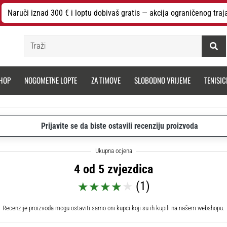
Naruči iznad 300 € i loptu dobivaš gratis — akcija ograničenog traj
Traži
HOP
NOGOMETNE LOPTE
ZA TIMOVE
SLOBODNO VRIJEME
TENISIC
Prijavite se da biste ostavili recenziju proizvoda
4 od 5 zvjezdica
(1)
Recenzije proizvoda mogu ostaviti samo oni kupci koji su ih kupili na našem webshopu.