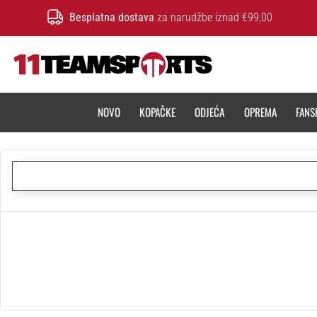
Besplatna dostava
za narudžbe iznad €99,00
11teamsports.hr
NOVO
KOPAČKE
ODJEĆA
OPREMA
FANS