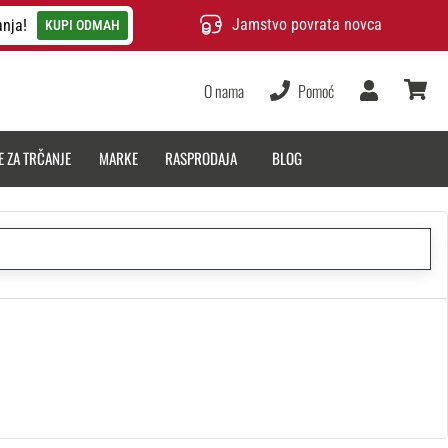
Jamstvo povrata novca
anja!
KUPI ODMAH
O nama
Pomoć
Korisnik
košarica
E ZA TRČANJE
MARKE
RASPRODAJA
BLOG