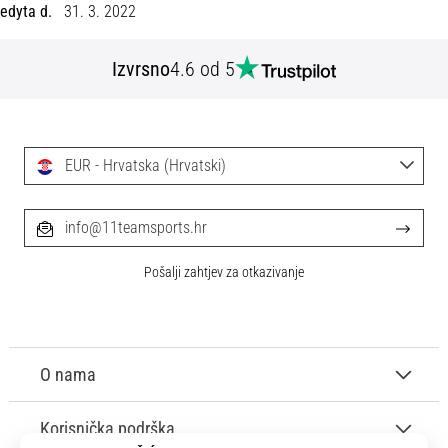
tisak
edyta d.
31. 3. 2022
i
obradu
Izvrsno
4.6 od 5
sportske
opreme
1. 7. 2025
EUR - Hrvatska (Hrvatski)
•
1 min. čitanja
Play
info@11teamsports.hr
for
More
Pošalji zahtjev za otkazivanje
Victories
Pripremi
se
O nama
za
ženski
EURO
Korisnička podrška
2025