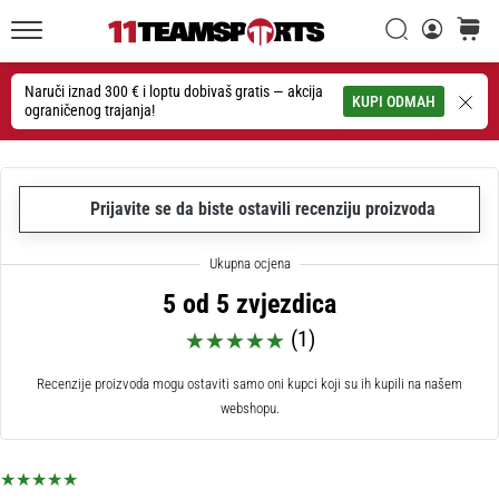
26. 9. 2025
•
Traži
košaric
1 min. čitanja
11teamsports.hr
GNK
Naruči iznad 300 € i loptu dobivaš gratis — akcija
Traži
KUPI ODMAH
ograničenog trajanja!
Dinamo
i
11teamsports
potpisali
Prijavite se da biste ostavili recenziju proizvoda
dvogodišnju
suradnju
GNK
5 od 5 zvjezdica
Dinamo
i
(1)
11teamsports
sklopili
Recenzije proizvoda mogu ostaviti samo oni kupci koji su ih kupili na našem
dvogodišnje
webshopu.
partnerstvo
za
nabavu,