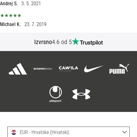
tisak
Andrej S.
3. 5. 2021
i
obradu
sportske
Michael K.
23. 7. 2019
opreme
Izvrsno
4.6 od 5
1. 7. 2025
•
1 min. čitanja
Play
for
More
Victories
Pripremi
se
za
ženski
EURO
EUR - Hrvatska (Hrvatski)
2025