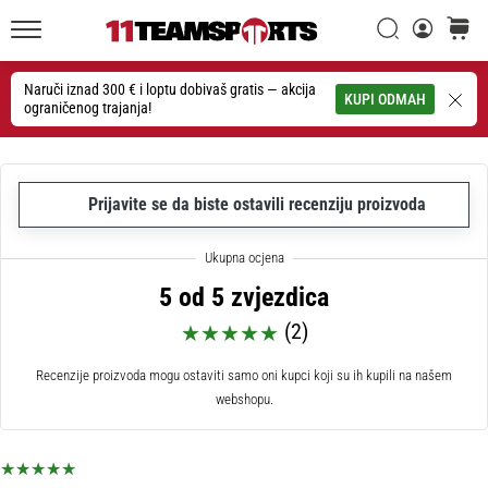
26. 9. 2025
•
Traži
košaric
1 min. čitanja
11teamsports.hr
GNK
Naruči iznad 300 € i loptu dobivaš gratis — akcija
Traži
KUPI ODMAH
ograničenog trajanja!
Dinamo
i
11teamsports
potpisali
Prijavite se da biste ostavili recenziju proizvoda
dvogodišnju
suradnju
GNK
5 od 5 zvjezdica
Dinamo
i
(2)
11teamsports
sklopili
Recenzije proizvoda mogu ostaviti samo oni kupci koji su ih kupili na našem
dvogodišnje
webshopu.
partnerstvo
za
nabavu,