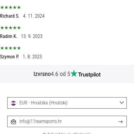
tisak
i
obradu
Richard S.
4. 11. 2024
sportske
opreme
Radim K.
13. 9. 2023
1. 7. 2025
•
Szymon P.
1. 8. 2023
1 min. čitanja
Play
Izvrsno
4.6 od 5
for
More
Victories
Pripremi
EUR - Hrvatska (Hrvatski)
se
za
ženski
info@11teamsports.hr
EURO
2025