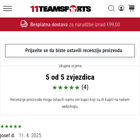
26. 9. 2025
•
Traži
košaric
1 min. čitanja
11teamsports.hr
Besplatna dostava
za narudžbe iznad €99,00
GNK
Traži
Dinamo
i
11teamsports
Prijavite se da biste ostavili recenziju proizvoda
potpisali
dvogodišnju
suradnju
5 od 5 zvjezdica
GNK
(4)
Dinamo
i
Recenzije proizvoda mogu ostaviti samo oni kupci koji su ih kupili na našem
11teamsports
webshopu.
sklopili
dvogodišnje
partnerstvo
za
nabavu,
josef d.
11. 4. 2025