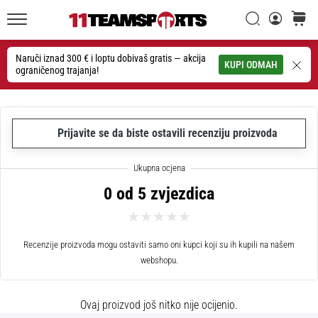
26. 9. 2025
•
Traži
košaric
1 min. čitanja
11teamsports.hr
GNK
Naruči iznad 300 € i loptu dobivaš gratis — akcija
Traži
KUPI ODMAH
ograničenog trajanja!
Dinamo
i
11teamsports
potpisali
Prijavite se da biste ostavili recenziju proizvoda
dvogodišnju
suradnju
GNK
0 od 5 zvjezdica
Dinamo
i
11teamsports
sklopili
Recenzije proizvoda mogu ostaviti samo oni kupci koji su ih kupili na našem
dvogodišnje
webshopu.
partnerstvo
za
Ovaj proizvod još nitko nije ocijenio.
nabavu,