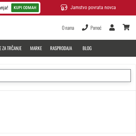
Jamstvo povrata novca
anja!
KUPI ODMAH
O nama
Pomoć
Korisnik
košarica
E ZA TRČANJE
MARKE
RASPRODAJA
BLOG