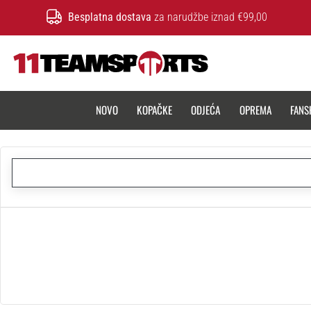
Besplatna dostava
za narudžbe iznad €99,00
11teamsports.hr
NOVO
KOPAČKE
ODJEĆA
OPREMA
FANS