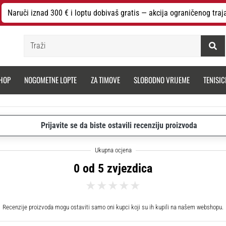
Naruči iznad 300 € i loptu dobivaš gratis — akcija ograničenog traj
Traži
HOP
NOGOMETNE LOPTE
ZA TIMOVE
SLOBODNO VRIJEME
TENISIC
Prijavite se da biste ostavili recenziju proizvoda
0 od 5 zvjezdica
Recenzije proizvoda mogu ostaviti samo oni kupci koji su ih kupili na našem webshopu.