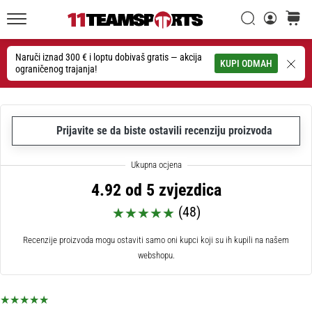
26. 9. 2025
•
Traži
košaric
1 min. čitanja
11teamsports.hr
GNK
Naruči iznad 300 € i loptu dobivaš gratis — akcija
Traži
KUPI ODMAH
ograničenog trajanja!
Dinamo
i
11teamsports
potpisali
Prijavite se da biste ostavili recenziju proizvoda
dvogodišnju
suradnju
GNK
4.92 od 5 zvjezdica
Dinamo
i
(48)
11teamsports
sklopili
Recenzije proizvoda mogu ostaviti samo oni kupci koji su ih kupili na našem
dvogodišnje
webshopu.
partnerstvo
za
nabavu,