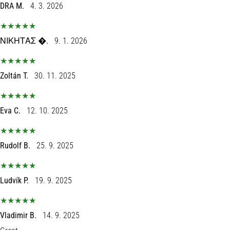
tisak
DRA M.
4. 3. 2026
i
obradu
sportske
ΝΙΚΗΤΑΣ �.
9. 1. 2026
opreme
Zoltán T.
30. 11. 2025
1. 7. 2025
•
1 min. čitanja
Eva C.
12. 10. 2025
Play
for
More
Rudolf B.
25. 9. 2025
Victories
Pripremi
Ludvík P.
19. 9. 2025
se
za
ženski
EURO
Vladimir B.
14. 9. 2025
2025