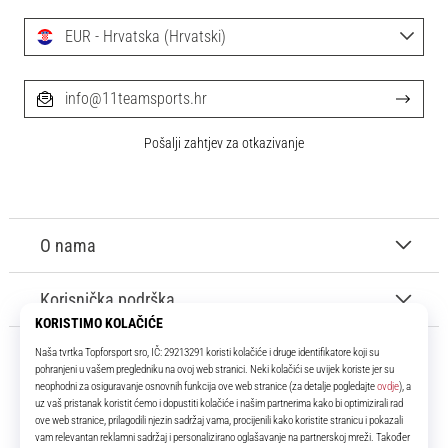
EUR - Hrvatska (Hrvatski)
info@11teamsports.hr
Pošalji zahtjev za otkazivanje
O nama
Korisnička podrška
11teamsports.hr
Tvoj smo pouzdani suigrač već više od 16 godina! Cijelo to vrijeme
donosimo ti najbolje i najnovije proizvode iz svijeta nogometa.