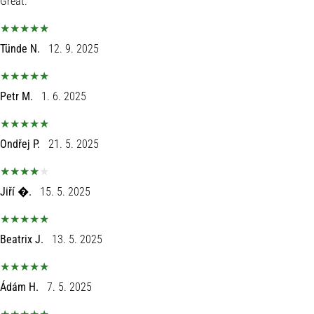
Great.
sa
službenim
dresovima
Tünde N.
12. 9. 2025
i
kopačkama
Nike,
Petr M.
1. 6. 2025
adidas
i
PUMA.
Ondřej P.
21. 5. 2025
Budi
dio
svake
Jiří �.
15. 5. 2025
utakmice,
gola…
Beatrix J.
13. 5. 2025
Prikaži
sve
Ádám H.
7. 5. 2025
članke