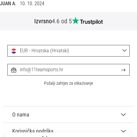
tisak
JUAN A.
10. 10. 2024
i
obradu
Izvrsno
4.6 od 5
sportske
opreme
1. 7. 2025
EUR - Hrvatska (Hrvatski)
•
1 min. čitanja
Play
info@11teamsports.hr
for
More
Pošalji zahtjev za otkazivanje
Victories
Pripremi
se
O nama
za
ženski
EURO
Korisnička podrška
2025