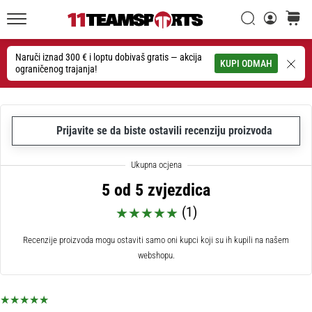
26. 9. 2025
•
Traži
košaric
1 min. čitanja
11teamsports.hr
GNK
Naruči iznad 300 € i loptu dobivaš gratis — akcija
Traži
KUPI ODMAH
ograničenog trajanja!
Dinamo
i
11teamsports
potpisali
Prijavite se da biste ostavili recenziju proizvoda
dvogodišnju
suradnju
GNK
5 od 5 zvjezdica
Dinamo
i
(1)
11teamsports
sklopili
Recenzije proizvoda mogu ostaviti samo oni kupci koji su ih kupili na našem
dvogodišnje
webshopu.
partnerstvo
za
nabavu,