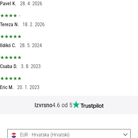
tisak
Pavel K.
28. 4. 2026
i
obradu
sportske
Tereza N.
18. 2. 2026
opreme
Ildikó C.
28. 5. 2024
1. 7. 2025
•
1 min. čitanja
Csaba D.
3. 8. 2023
Play
for
More
Eric M.
20. 1. 2023
Victories
Pripremi
Izvrsno
4.6 od 5
se
za
ženski
EURO
EUR - Hrvatska (Hrvatski)
2025