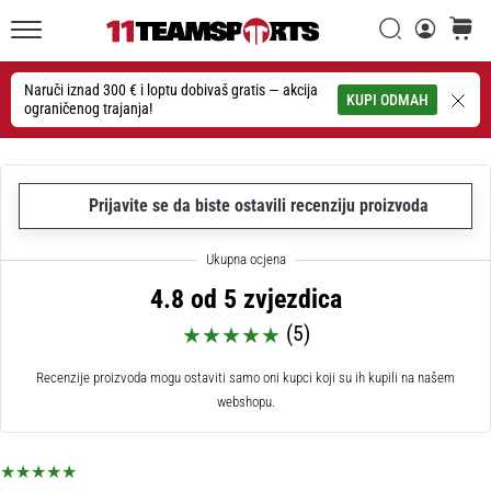
26. 9. 2025
•
Traži
košaric
1 min. čitanja
11teamsports.hr
GNK
Naruči iznad 300 € i loptu dobivaš gratis — akcija
Traži
KUPI ODMAH
ograničenog trajanja!
Dinamo
i
11teamsports
potpisali
Prijavite se da biste ostavili recenziju proizvoda
dvogodišnju
suradnju
GNK
4.8 od 5 zvjezdica
Dinamo
i
(5)
11teamsports
sklopili
Recenzije proizvoda mogu ostaviti samo oni kupci koji su ih kupili na našem
dvogodišnje
webshopu.
partnerstvo
za
nabavu,