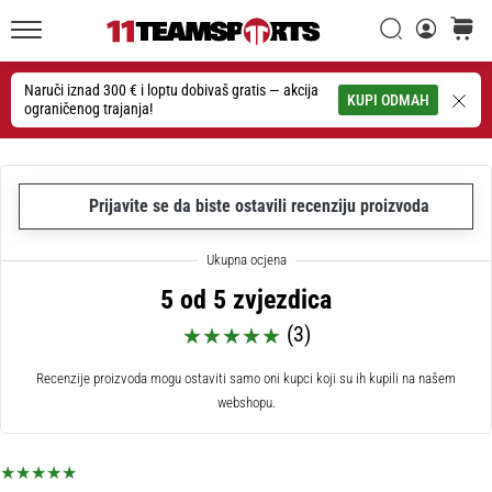
26. 9. 2025
•
Traži
košaric
1 min. čitanja
11teamsports.hr
GNK
Naruči iznad 300 € i loptu dobivaš gratis — akcija
Traži
KUPI ODMAH
ograničenog trajanja!
Dinamo
i
11teamsports
potpisali
Prijavite se da biste ostavili recenziju proizvoda
dvogodišnju
suradnju
GNK
5 od 5 zvjezdica
Dinamo
i
(3)
11teamsports
sklopili
Recenzije proizvoda mogu ostaviti samo oni kupci koji su ih kupili na našem
dvogodišnje
webshopu.
partnerstvo
za
nabavu,