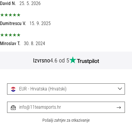
tisak
David N.
25. 5. 2026
i
obradu
sportske
Dumitrescu V.
15. 9. 2025
opreme
Miroslav T.
30. 8. 2024
1. 7. 2025
•
1 min. čitanja
Izvrsno
4.6 od 5
Play
for
More
Victories
EUR - Hrvatska (Hrvatski)
Pripremi
se
info@11teamsports.hr
za
ženski
Pošalji zahtjev za otkazivanje
EURO
2025