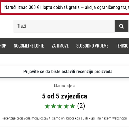
Naruči iznad 300 € i loptu dobivaš gratis — akcija ograničenog traj
Traži
HOP
NOGOMETNE LOPTE
ZA TIMOVE
SLOBODNO VRIJEME
TENISIC
Prijavite se da biste ostavili recenziju proizvoda
5 od 5 zvjezdica
(2)
Recenzije proizvoda mogu ostaviti samo oni kupci koji su ih kupili na našem webshopu.