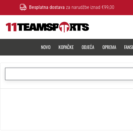
Besplatna dostava
za narudžbe iznad €99,00
11teamsports.hr
NOVO
KOPAČKE
ODJEĆA
OPREMA
FANS