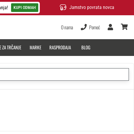
Jamstvo povrata novca
anja!
KUPI ODMAH
O nama
Pomoć
Korisnik
košarica
E ZA TRČANJE
MARKE
RASPRODAJA
BLOG