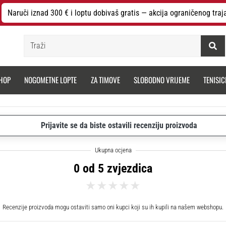
Naruči iznad 300 € i loptu dobivaš gratis — akcija ograničenog traj
Traži
HOP
NOGOMETNE LOPTE
ZA TIMOVE
SLOBODNO VRIJEME
TENISIC
Prijavite se da biste ostavili recenziju proizvoda
0 od 5 zvjezdica
Recenzije proizvoda mogu ostaviti samo oni kupci koji su ih kupili na našem webshopu.