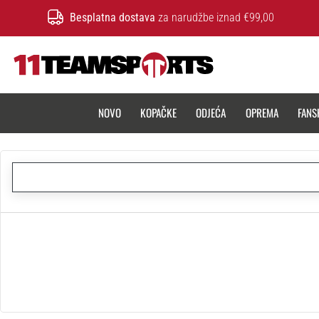
Besplatna dostava
za narudžbe iznad €99,00
11teamsports.hr
NOVO
KOPAČKE
ODJEĆA
OPREMA
FANS