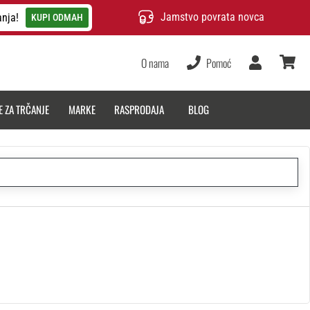
Jamstvo povrata novca
anja!
KUPI ODMAH
O nama
Pomoć
Korisnik
košarica
E ZA TRČANJE
MARKE
RASPRODAJA
BLOG