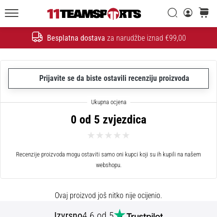
26. 9. 2025
•
Traži
košaric
1 min. čitanja
11teamsports.hr
Besplatna dostava
za narudžbe iznad €99,00
GNK
Traži
Dinamo
i
11teamsports
Prijavite se da biste ostavili recenziju proizvoda
potpisali
dvogodišnju
suradnju
0 od 5 zvjezdica
GNK
Dinamo
i
Recenzije proizvoda mogu ostaviti samo oni kupci koji su ih kupili na našem
11teamsports
webshopu.
sklopili
dvogodišnje
partnerstvo
Ovaj proizvod još nitko nije ocijenio.
za
nabavu,
Izvrsno
4.6 od 5