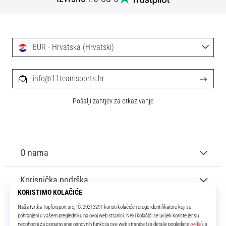
tisak
i
obradu
sportske
EUR - Hrvatska (Hrvatski)
opreme
1. 7. 2025
info@11teamsports.hr
•
1 min. čitanja
Pošalji zahtjev za otkazivanje
Play
for
More
Victories
O nama
Pripremi
se
Korisnička podrška
za
ženski
EURO
2025