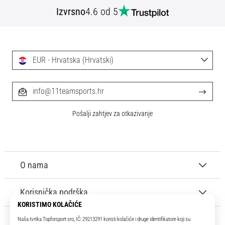
tisak
Izvrsno
4.6 od 5
i
obradu
sportske
opreme
EUR - Hrvatska (Hrvatski)
1. 7. 2025
•
info@11teamsports.hr
1 min. čitanja
Play
Pošalji zahtjev za otkazivanje
for
More
Victories
O nama
Pripremi
se
za
Korisnička podrška
ženski
EURO
2025