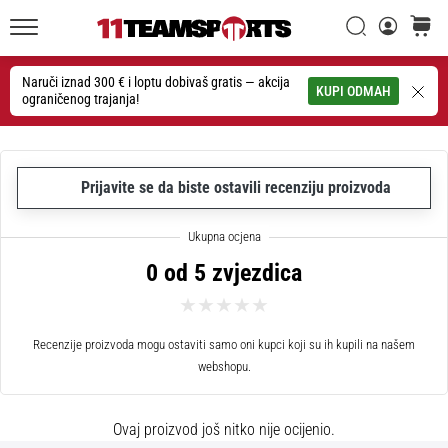
26. 9. 2025
•
Traži
košaric
1 min. čitanja
11teamsports.hr
GNK
Naruči iznad 300 € i loptu dobivaš gratis — akcija
Traži
KUPI ODMAH
ograničenog trajanja!
Dinamo
i
11teamsports
potpisali
Prijavite se da biste ostavili recenziju proizvoda
dvogodišnju
suradnju
GNK
0 od 5 zvjezdica
Dinamo
i
11teamsports
sklopili
Recenzije proizvoda mogu ostaviti samo oni kupci koji su ih kupili na našem
dvogodišnje
webshopu.
partnerstvo
za
Ovaj proizvod još nitko nije ocijenio.
nabavu,