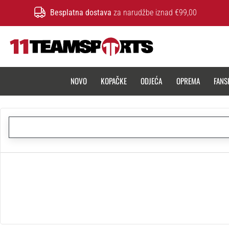
Besplatna dostava
za narudžbe iznad €99,00
11teamsports.hr
NOVO
KOPAČKE
ODJEĆA
OPREMA
FANS