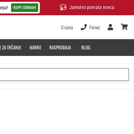
Jamstvo povrata novca
anja!
KUPI ODMAH
O nama
Pomoć
Korisnik
košarica
E ZA TRČANJE
MARKE
RASPRODAJA
BLOG