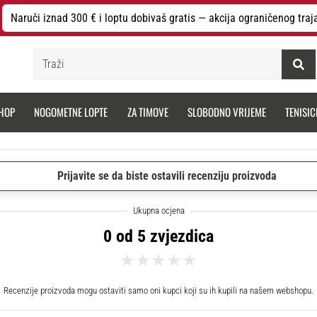
Naruči iznad 300 € i loptu dobivaš gratis — akcija ograničenog traj
Traži
HOP
NOGOMETNE LOPTE
ZA TIMOVE
SLOBODNO VRIJEME
TENISIC
Prijavite se da biste ostavili recenziju proizvoda
0 od 5 zvjezdica
Recenzije proizvoda mogu ostaviti samo oni kupci koji su ih kupili na našem webshopu.