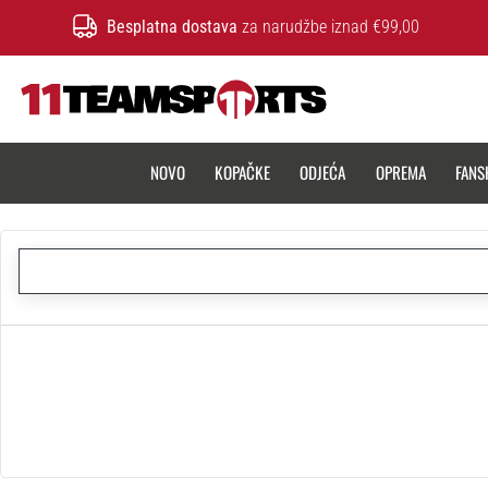
Besplatna dostava
za narudžbe iznad €99,00
11teamsports.hr
NOVO
KOPAČKE
ODJEĆA
OPREMA
FANS