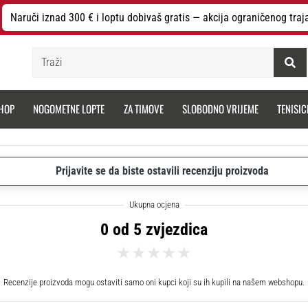
Naruči iznad 300 € i loptu dobivaš gratis — akcija ograničenog traj
Traži
HOP
NOGOMETNE LOPTE
ZA TIMOVE
SLOBODNO VRIJEME
TENISIC
Prijavite se da biste ostavili recenziju proizvoda
0 od 5 zvjezdica
Recenzije proizvoda mogu ostaviti samo oni kupci koji su ih kupili na našem webshopu.