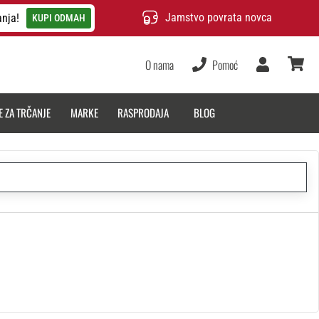
Jamstvo povrata novca
anja!
KUPI ODMAH
O nama
Pomoć
Korisnik
košarica
E ZA TRČANJE
MARKE
RASPRODAJA
BLOG