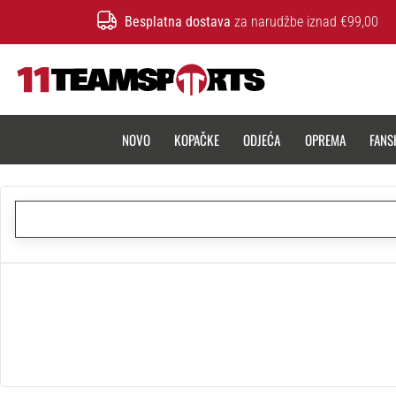
Besplatna dostava
za narudžbe iznad €99,00
11teamsports.hr
NOVO
KOPAČKE
ODJEĆA
OPREMA
FANS