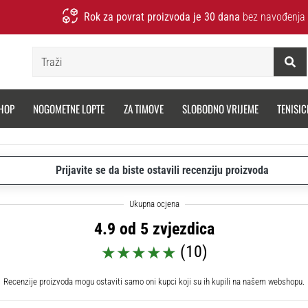
Rok za povrat proizvoda je 30 dana
bez navođenja 
Traži
HOP
NOGOMETNE LOPTE
ZA TIMOVE
SLOBODNO VRIJEME
TENISIC
Prijavite se da biste ostavili recenziju proizvoda
4.9 od 5 zvjezdica
(10)
Recenzije proizvoda mogu ostaviti samo oni kupci koji su ih kupili na našem webshopu.