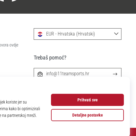
EUR - Hrvatska (Hrvatski)
ovora ovdje
Trebaš pomoć?
info@11teamsports.hr