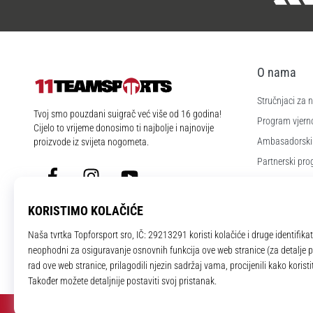
O nama
Stručnjaci za
11teamsports.hr
Tvoj smo pouzdani suigrač već više od 16 godina!
Program vjerno
Cijelo to vrijeme donosimo ti najbolje i najnovije
Ambasadorski
proizvode iz svijeta nogometa.
Partnerski pr
Facebook
Instagram
YouTube
Poslovi i karije
Postavke kola
Uvjeti i odredb