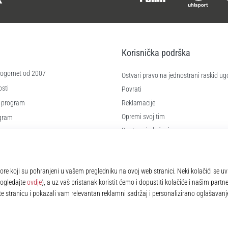
Korisnička podrška
 nogomet od 2007
Ostvari pravo na jednostrani raskid ug
sti
Povrati
 program
Reklamacije
Opremi svoj tim
ogram
Dostava i plaćanje
re
Pronađi pravu veličinu
čića
Kontakt
e
Najčešća pitanja
Pravila o zaštiti osobnih podataka
© 2010 – 2026
11teamsports.hr