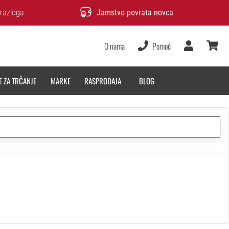
razloga
Jamstvo povrata novca
O nama
Pomoć
Korisnik
košarica
E ZA TRČANJE
MARKE
RASPRODAJA
BLOG