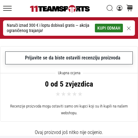
26. 9. 2025
•
Traži
košaric
1 min. čitanja
11teamsports.hr
GNK
Naruči iznad 300 € i loptu dobivaš gratis — akcija
Traži
KUPI ODMAH
ograničenog trajanja!
Dinamo
i
11teamsports
potpisali
Prijavite se da biste ostavili recenziju proizvoda
dvogodišnju
suradnju
GNK
0 od 5 zvjezdica
Dinamo
i
11teamsports
sklopili
Recenzije proizvoda mogu ostaviti samo oni kupci koji su ih kupili na našem
dvogodišnje
webshopu.
partnerstvo
za
Ovaj proizvod još nitko nije ocijenio.
nabavu,