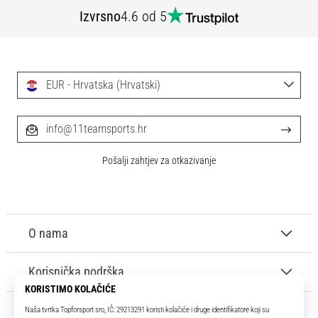
tisak
Izvrsno
4.6 od 5
i
obradu
sportske
opreme
EUR - Hrvatska (Hrvatski)
1. 7. 2025
•
info@11teamsports.hr
1 min. čitanja
Play
Pošalji zahtjev za otkazivanje
for
More
Victories
O nama
Pripremi
se
za
Korisnička podrška
ženski
EURO
2025