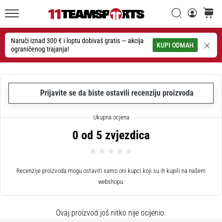
26. 9. 2025
•
Traži
košaric
1 min. čitanja
11teamsports.hr
GNK
Naruči iznad 300 € i loptu dobivaš gratis — akcija
Traži
KUPI ODMAH
ograničenog trajanja!
Dinamo
i
11teamsports
potpisali
Prijavite se da biste ostavili recenziju proizvoda
dvogodišnju
suradnju
GNK
0 od 5 zvjezdica
Dinamo
i
11teamsports
sklopili
Recenzije proizvoda mogu ostaviti samo oni kupci koji su ih kupili na našem
dvogodišnje
webshopu.
partnerstvo
za
Ovaj proizvod još nitko nije ocijenio.
nabavu,