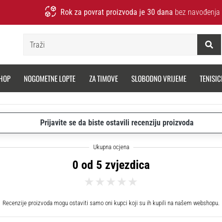
Rok za povrat proizvoda je 30 dana
bez navođenja 
Traži
HOP
NOGOMETNE LOPTE
ZA TIMOVE
SLOBODNO VRIJEME
TENISIC
Prijavite se da biste ostavili recenziju proizvoda
0 od 5 zvjezdica
Recenzije proizvoda mogu ostaviti samo oni kupci koji su ih kupili na našem webshopu.