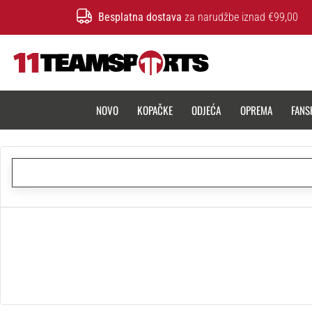
Besplatna dostava
za narudžbe iznad €99,00
11teamsports.hr
NOVO
KOPAČKE
ODJEĆA
OPREMA
FANS