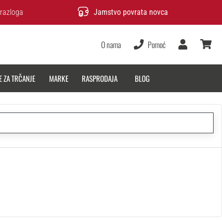
razloga
Jamstvo povrata novca
O nama
Pomoć
Korisnik
košarica
E ZA TRČANJE
MARKE
RASPRODAJA
BLOG