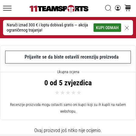
26. 9. 2025
•
Traži
košaric
1 min. čitanja
11teamsports.hr
GNK
Naruči iznad 300 € i loptu dobivaš gratis — akcija
Traži
KUPI ODMAH
ograničenog trajanja!
Dinamo
i
11teamsports
potpisali
Prijavite se da biste ostavili recenziju proizvoda
dvogodišnju
suradnju
GNK
0 od 5 zvjezdica
Dinamo
i
11teamsports
sklopili
Recenzije proizvoda mogu ostaviti samo oni kupci koji su ih kupili na našem
dvogodišnje
webshopu.
partnerstvo
za
Ovaj proizvod još nitko nije ocijenio.
nabavu,