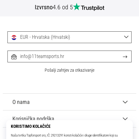
tisak
Izvrsno
4.6 od 5
i
obradu
sportske
opreme
EUR - Hrvatska (Hrvatski)
1. 7. 2025
•
info@11teamsports.hr
1 min. čitanja
Play
Pošalji zahtjev za otkazivanje
for
More
Victories
O nama
Pripremi
se
za
Korisnička podrška
ženski
EURO
2025