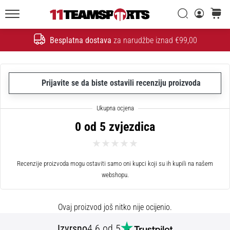
26. 9. 2025
•
Traži
košaric
1 min. čitanja
11teamsports.hr
Besplatna dostava
za narudžbe iznad €99,00
GNK
Traži
Dinamo
i
11teamsports
Prijavite se da biste ostavili recenziju proizvoda
potpisali
dvogodišnju
suradnju
0 od 5 zvjezdica
GNK
Dinamo
i
Recenzije proizvoda mogu ostaviti samo oni kupci koji su ih kupili na našem
11teamsports
webshopu.
sklopili
dvogodišnje
partnerstvo
Ovaj proizvod još nitko nije ocijenio.
za
nabavu,
Izvrsno
4.6 od 5