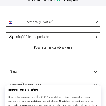
tisak
i
obradu
sportske
EUR - Hrvatska (Hrvatski)
opreme
1. 7. 2025
info@11teamsports.hr
•
1 min. čitanja
Pošalji zahtjev za otkazivanje
Play
for
More
Victories
O nama
Pripremi
se
Korisnička podrška
za
ženski
EURO
2025