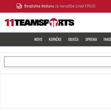
Besplatna dostava
za narudžbe iznad €99,00
11teamsports.hr
NOVO
KOPAČKE
ODJEĆA
OPREMA
FANS