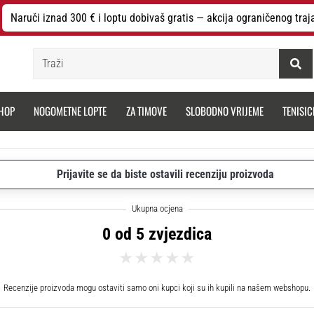
Naruči iznad 300 € i loptu dobivaš gratis — akcija ograničenog traj
Traži
HOP
NOGOMETNE LOPTE
ZA TIMOVE
SLOBODNO VRIJEME
TENISIC
Prijavite se da biste ostavili recenziju proizvoda
0 od 5 zvjezdica
Recenzije proizvoda mogu ostaviti samo oni kupci koji su ih kupili na našem webshopu.