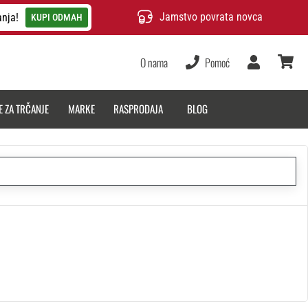
Jamstvo povrata novca
anja!
KUPI ODMAH
O nama
Pomoć
Korisnik
košarica
E ZA TRČANJE
MARKE
RASPRODAJA
BLOG