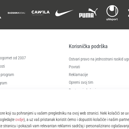
Korisnička podrška
 nogomet od 2007
Ostvari pravo na jednostrani raskid ug
sti
Povrati
 program
Reklamacije
Opremi svoj tim
ogram
Dostava i plaćanje
re
Pronađi pravu veličinu
čića
Kontakt
e
Najčešća pitanja
Pravila o zaštiti osobnih podataka