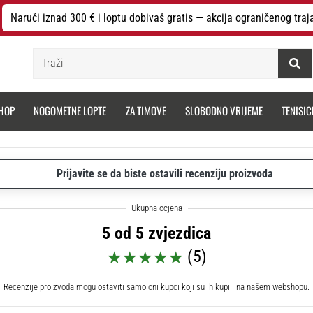
Naruči iznad 300 € i loptu dobivaš gratis — akcija ograničenog traj
Traži
HOP
NOGOMETNE LOPTE
ZA TIMOVE
SLOBODNO VRIJEME
TENISIC
Prijavite se da biste ostavili recenziju proizvoda
5 od 5 zvjezdica
(5)
Recenzije proizvoda mogu ostaviti samo oni kupci koji su ih kupili na našem webshopu.