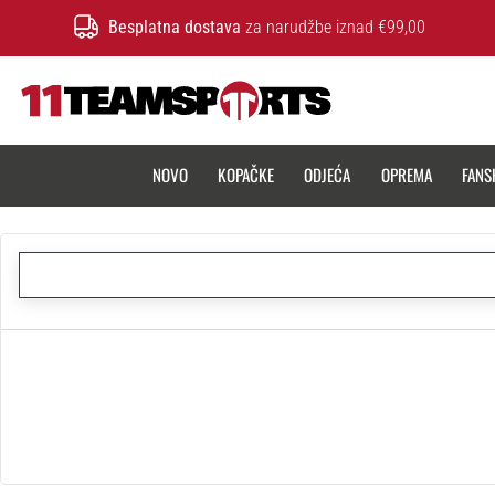
Besplatna dostava
za narudžbe iznad €99,00
11teamsports.hr
NOVO
KOPAČKE
ODJEĆA
OPREMA
FANS