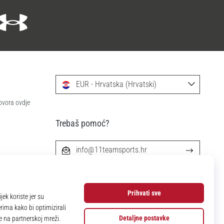
EUR - Hrvatska (Hrvatski)
ovora ovdje
Trebaš pomoć?
info@11teamsports.hr