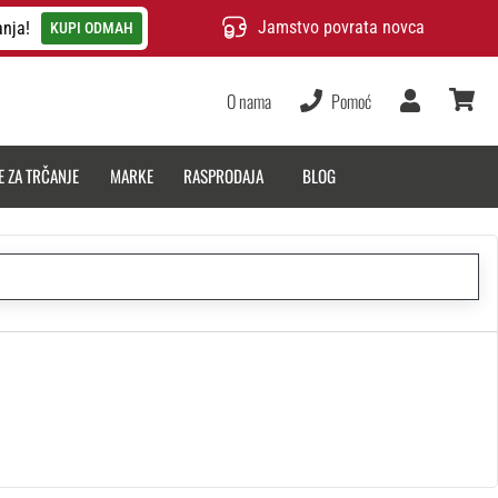
Jamstvo povrata novca
anja!
KUPI ODMAH
O nama
Pomoć
Korisnik
košarica
E ZA TRČANJE
MARKE
RASPRODAJA
BLOG