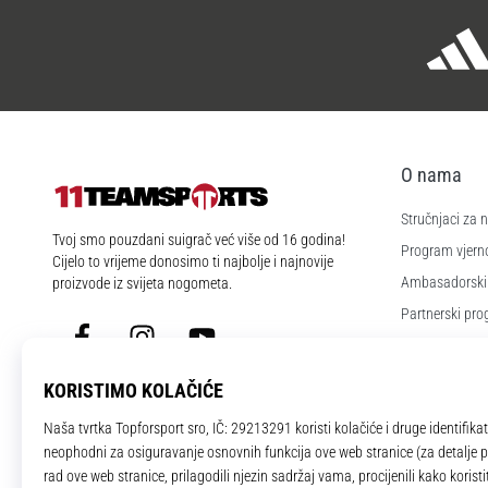
O nama
Stručnjaci za
11teamsports.hr
Tvoj smo pouzdani suigrač već više od 16 godina!
Program vjerno
Cijelo to vrijeme donosimo ti najbolje i najnovije
Ambasadorski
proizvode iz svijeta nogometa.
Partnerski pr
Facebook
Instagram
YouTube
Poslovi i karije
Postavke kola
Uvjeti i odredb